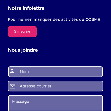
Notre infolettre
Pour ne rien manquer des activités du COSME
S’inscrire
Nous joindre
N
o
m
*
A
d
r
e
M
s
e
s
s