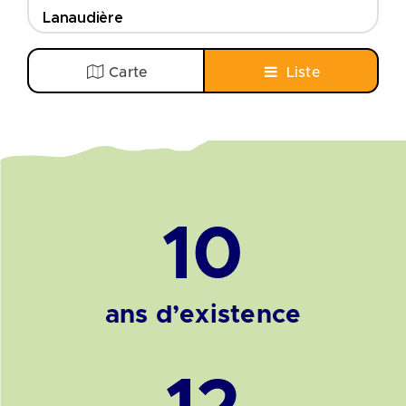
Lanaudière
ROCASML
rocasml@videotron.ca
Carte
Liste
Visiter leur site Web
Laurentides
Alternatives Laurentides
shany.perron@droitsetrecourslaurentides.org
Laval
COSML
10
gbergeron@cill.qc.ca
Mauricie-Centre-du-Québec
ROBSM
ans d’existence
info@robsm.org
Visiter leur site Web
Montréal