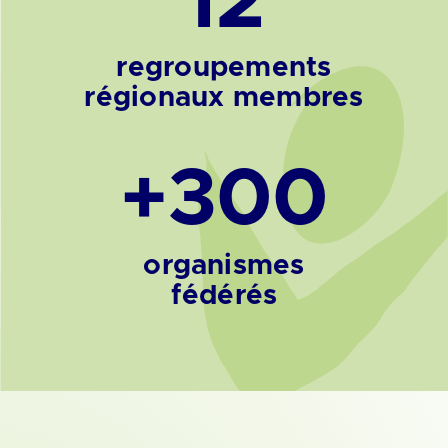
12
RACOR
racor@racorsm.org
Visiter leur site Web
regroupements
régionaux membres
Outaouais
ROCSMO
info@rocsmo.ca
Visiter leur site Web
+300
Saguenay-Lac-St-Jean (Chibougamau-
Chapais)
ARACSM-02
organismes
info@aracsm02.ca
Visiter leur site Web
fédérés