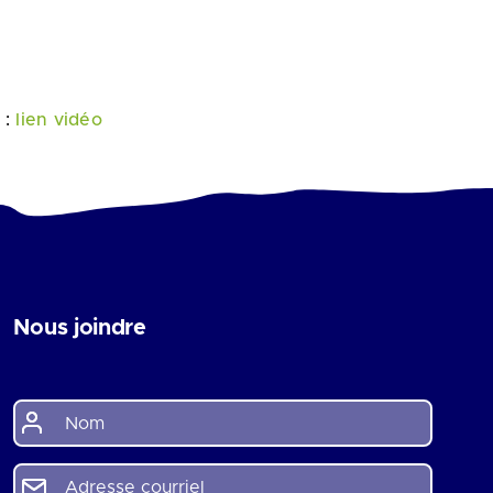
 :
lien vidéo
Nous joindre
N
o
m
*
A