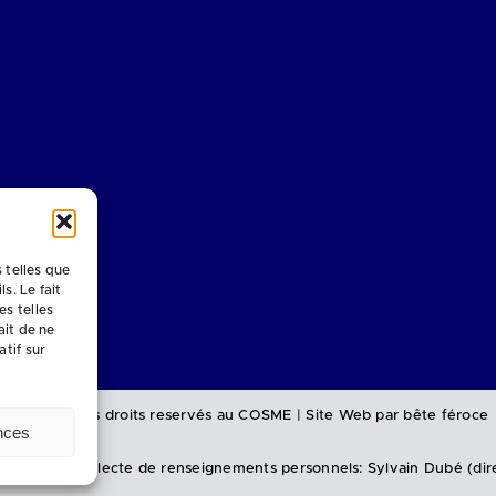
 telles que
s. Le fait
s telles
ait de ne
tif sur
©
2026 Tous droits reservés au COSME
|
Site Web par
bête féroce
nces
able de la collecte de renseignements personnels: Sylvain Dubé (
di