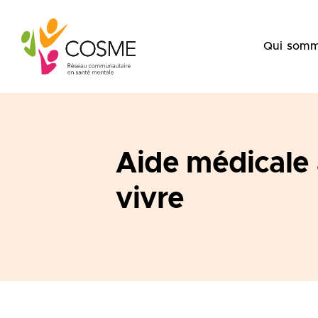
Skip
to
Qui somm
content
Aide médicale 
vivre