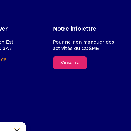
ver
Notre infolettre
ph Est
Pour ne rien manquer des
K 3A7
activités du COSME
.ca
S’inscrire