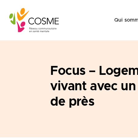
Skip
to
Qui somm
content
Focus – Logeme
vivant avec un
de près