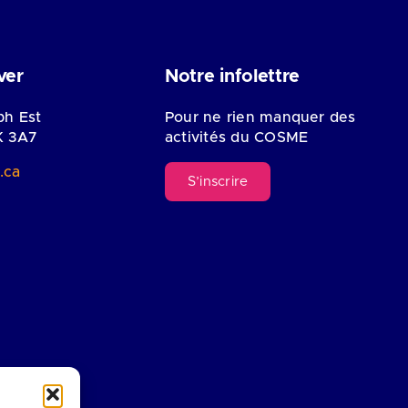
ver
Notre infolettre
ph Est
Pour ne rien manquer des
K 3A7
activités du COSME
.ca
S’inscrire