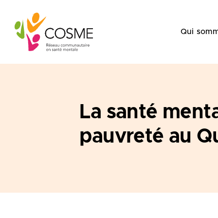
Skip
to
Qui somm
content
La santé mental
pauvreté au Q