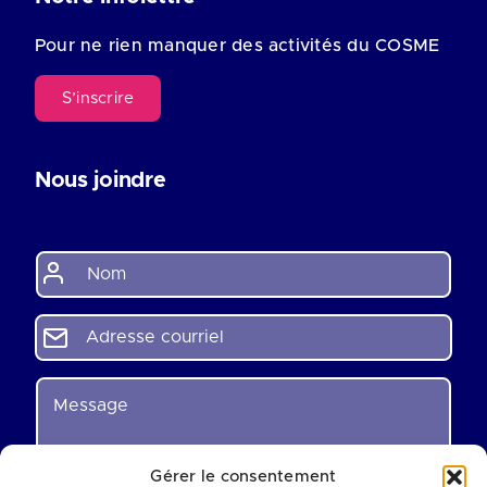
Pour ne rien manquer des activités du COSME
S’inscrire
Nous joindre
N
o
m
*
A
d
r
e
M
s
e
s
s
e
s
c
a
Gérer le consentement