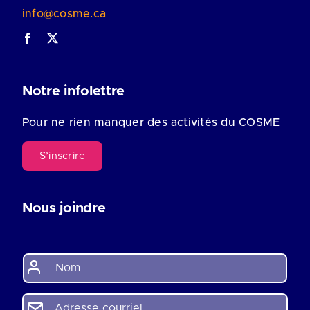
info@cosme.ca
Notre infolettre
Pour ne rien manquer des activités du COSME
S’inscrire
Nous joindre
N
o
m
*
A