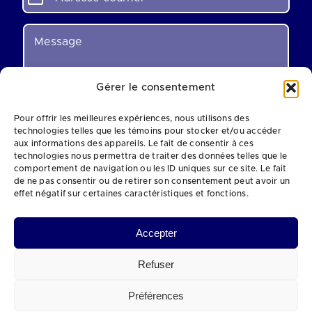
d
r
e
M
s
e
s
s
e
s
c
a
Gérer le consentement
o
g
u
e
Pour offrir les meilleures expériences, nous utilisons des
r
*
technologies telles que les témoins pour stocker et/ou accéder
r
aux informations des appareils. Le fait de consentir à ces
i
technologies nous permettra de traiter des données telles que le
e
comportement de navigation ou les ID uniques sur ce site. Le fait
l
de ne pas consentir ou de retirer son consentement peut avoir un
0 of 120 max characters.
*
effet négatif sur certaines caractéristiques et fonctions.
Envoyer
Accepter
Refuser
©
2026 Tous droits reservés au COSME
Site Web par
bête féroce
Préférences
Personne responsable de la collecte de renseignements personnels:
Sylvain Dubé (
direction@cosme.ca
)