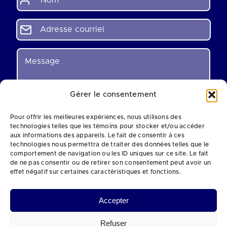
o
m
*
A
d
r
e
M
s
e
s
s
e
s
c
a
Gérer le consentement
o
g
u
e
Pour offrir les meilleures expériences, nous utilisons des
r
*
technologies telles que les témoins pour stocker et/ou accéder
r
aux informations des appareils. Le fait de consentir à ces
i
technologies nous permettra de traiter des données telles que le
e
comportement de navigation ou les ID uniques sur ce site. Le fait
l
de ne pas consentir ou de retirer son consentement peut avoir un
0 of 120 max characters.
*
effet négatif sur certaines caractéristiques et fonctions.
Envoyer
Accepter
Refuser
©
2026 Tous droits reservés au COSME
Site Web par
bête féroce