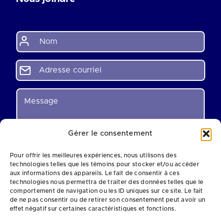
N
o
m
*
A
d
r
e
M
s
e
s
s
e
s
c
a
Gérer le consentement
o
g
u
e
Pour offrir les meilleures expériences, nous utilisons des
r
*
technologies telles que les témoins pour stocker et/ou accéder
r
aux informations des appareils. Le fait de consentir à ces
i
technologies nous permettra de traiter des données telles que le
e
comportement de navigation ou les ID uniques sur ce site. Le fait
l
de ne pas consentir ou de retirer son consentement peut avoir un
0 of 120 max characters.
*
effet négatif sur certaines caractéristiques et fonctions.
Envoyer